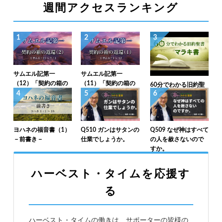
週間アクセスランキング
1
2
3
サムエル記第一
サムエル記第一
（12）「契約の箱の
（11）「契約の箱の
60分でわかる旧約聖
返還（2）」1サム6：
返還（1）」1サム6：
4
5
6
書（39）マラキ書
13～7：1
1～12
ヨハネの福音書（1）
Q510 ガンはサタンの
Q509 なぜ神はすべて
－前書き－
仕業でしょうか。
の人を赦さないので
すか。
ハーベスト・タイムを応援す
る
ハーベスト・タイムの働きは、サポーターの皆様の