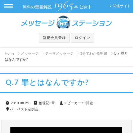
1965
関連サイト
無料の聖書解説
本 公開中
新規会員登録
ログイン
Home
メッセージ
テーマメッセージ
3分でわかる聖書
Q.7 罪と
はなんですか?
Q.7 罪とはなんですか?
2013.08.21
創世記3章
スピーカー 中川健一
ハーベスト定例会