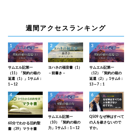
週間アクセスランキング
1
2
3
サムエル記第一
ヨハネの福音書（1）
サムエル記第一
（11）「契約の箱の
－前書き－
（12）「契約の箱の
返還（1）」1サム6：
返還（2）」1サム6：
1～12
13～7：1
4
5
6
サムエル記第一
Q509 なぜ神はすべて
（10）「契約の箱の
の人を赦さないので
60分でわかる旧約聖
力」1サム5：1～12
すか。
書（39）マラキ書