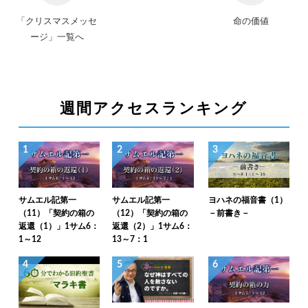
「クリスマスメッセ
命の価値
ージ」一覧へ
週間アクセスランキング
1
2
3
サムエル記第一
サムエル記第一
ヨハネの福音書（1）
（11）「契約の箱の
（12）「契約の箱の
－前書き－
返還（1）」1サム6：
返還（2）」1サム6：
1～12
13～7：1
4
5
6