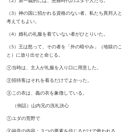
（2）第一義的には、患難時代のユダヤ人たち。
（3）神の国に招かれる資格のない者。私たち異邦人と
考えてもよい。
（4）婚礼の礼服を着ていない者がひとりいた。
（5）王は怒って、その者を「外の暗やみ」（地獄のこ
と）に放り出せと命じる。
①当時は、主人が礼服を入り口に用意した。
②招待客はそれを着るだけでよかった。
③この衣は、義の衣を象徴している。
（例話）山内兄の洗礼決心
①ユダの荒野で
②福音の内容：３つの要素を信じるだけで救われる。