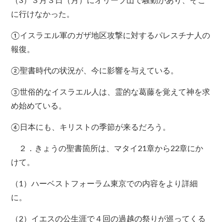
（3）３月３日（月）にオリーブ山で騒動があり、そこ
に行けなかった。
①イスラエル軍のガザ地区攻撃に対するパレスチナ人の
報復。
②聖書時代の状況が、今に影響を与えている。
③世俗的なイスラエル人は、霊的な葛藤を覚えて神を求
め始めている。
④日本にも、キリストの季節が来るだろう。
２．きょうの聖書箇所は、マタイ21章から22章にか
けて。
（1）ハーベストフォーラム東京での内容をより詳細
に。
（2）イエスの公生涯で４回の過越の祭りが巡ってくる