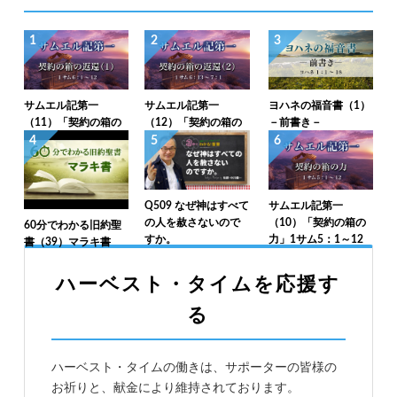
1
2
3
サムエル記第一
サムエル記第一
ヨハネの福音書（1）
（11）「契約の箱の
（12）「契約の箱の
－前書き－
返還（1）」1サム6：
返還（2）」1サム6：
4
5
6
1～12
13～7：1
Q509 なぜ神はすべて
サムエル記第一
の人を赦さないので
（10）「契約の箱の
60分でわかる旧約聖
すか。
力」1サム5：1～12
書（39）マラキ書
ハーベスト・タイムを応援す
る
ハーベスト・タイムの働きは、サポーターの皆様の
お祈りと、献金により維持されております。