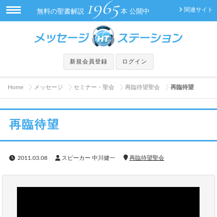
1965
関連サイト
無料の聖書解説
本 公開中
新規会員登録
ログイン
Home
メッセージ
セミナー・聖会
再臨待望聖会
再臨待望
再臨待望
2011.03.08
スピーカー 中川健一
再臨待望聖会