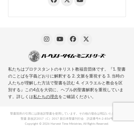
私たちはプロテスタントのキリスト教福音団体です。『1. 聖書
のことばを字義どおりに解釈する 2. 文脈を重視する 3. 当時の
人たちが理解した方法で聖書を読む 4. イスラエルと教会を区
別する』この4点を大切に、ヘブル的聖書解釈を重視していま
す。詳しくは
私たちの理念
をご確認ください。
聖書箇所の引用には新改訳聖書を使用しています。その他の場合は明記いたします。
聖書 新改訳2017（C）2017 新日本聖書刊行会 許諾番号4-2-856号
Copyright ©
2026 Harvest Time Ministries, All Rights Reserved.