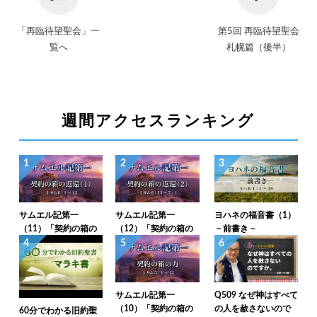
「再臨待望聖会」一
第5回 再臨待望聖会
覧へ
札幌篇（後半）
週間アクセスランキング
1
2
3
サムエル記第一
サムエル記第一
ヨハネの福音書（1）
（11）「契約の箱の
（12）「契約の箱の
－前書き－
返還（1）」1サム6：
返還（2）」1サム6：
4
5
6
1～12
13～7：1
サムエル記第一
Q509 なぜ神はすべて
（10）「契約の箱の
の人を赦さないので
60分でわかる旧約聖