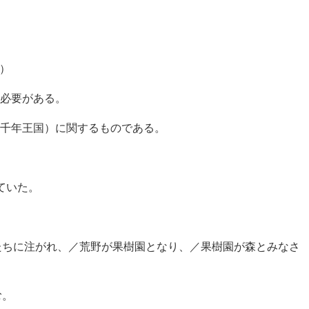
V）
必要がある。
千年王国）に関するものである。
ていた。
霊が私たちに注がれ、／荒野が果樹園となり、／果樹園が森とみなさ
む。