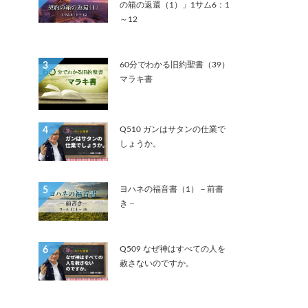
の箱の返還（1）」1サム6：1
～12
60分でわかる旧約聖書（39）
3
マラキ書
Q510 ガンはサタンの仕業で
4
しょうか。
ヨハネの福音書（1）－前書
5
き－
Q509 なぜ神はすべての人を
6
赦さないのですか。