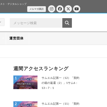
ベスト・デジタルショップ
メルマガ購読
ン
ス
運営団体
週間アクセスランキング
サムエル記第一（12）「契約
1
の箱の返還（2）」1サム6：
13～7：1
サムエル記第一（11）「契約
2