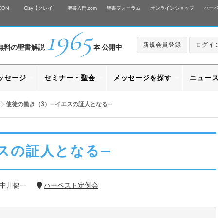
CON」
Clay【クレイ】
聖書入門.com
聖書フォーラム
オンラインショップ
ハー
1965
新規会員登録
ログイ
無料の聖書解説
本 公開中
ッセージ
セミナー・聖会
メッセージを探す
ニュー
使徒の働き（3）―イエスの証人となる―
スの証人となる―
 中川健一
ハーベスト定例会