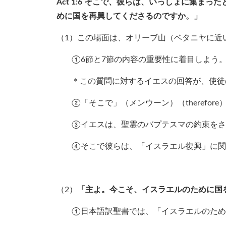
Act 1:6
そこで、彼らは、いっしょに集まった
めに国を再興してくださるのですか。」
（1）この場面は、オリーブ山（ベタニヤに近
①6節と7節の内容の重要性に着目しよう
＊この質問に対するイエスの回答が、使徒
②「そこで」（メンウーン）（therefo
③イエスは、聖霊のバプテスマの約束をさ
④そこで彼らは、「イスラエル復興」に関
（2）
「主よ。今こそ、イスラエルのために国
①日本語訳聖書では、「イスラエルのため