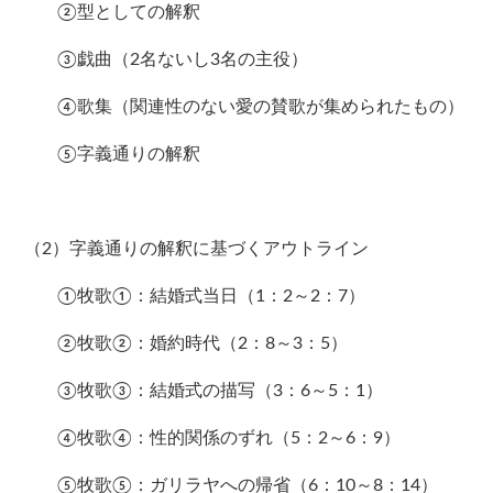
②型としての解釈
③戯曲（2名ないし3名の主役）
④歌集（関連性のない愛の賛歌が集められたもの）
⑤字義通りの解釈
（2）字義通りの解釈に基づくアウトライン
①牧歌①：結婚式当日（1：2～2：7）
②牧歌②：婚約時代（2：8～3：5）
③牧歌③：結婚式の描写（3：6～5：1）
④牧歌④：性的関係のずれ（5：2～6：9）
⑤牧歌⑤：ガリラヤへの帰省（6：10～8：14）