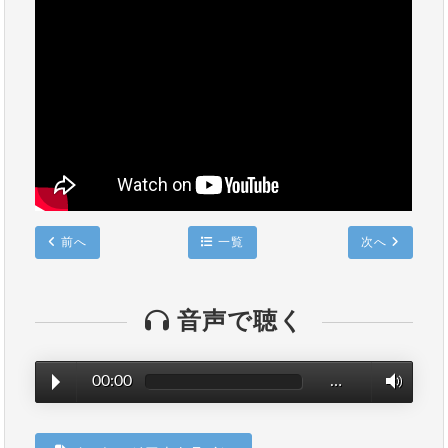
前へ
一覧
次へ
音声で聴く
00:00
…