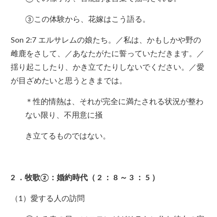
③この体験から、花嫁はこう語る。
Son 2:7 エルサレムの娘たち。／私は、かもしかや野の
雌鹿をさして、／あなたがたに誓っていただきます。／
揺り起こしたり、かき立てたりしないでください。／愛
が目ざめたいと思うときまでは。
＊性的情熱は、それが完全に満たされる状況が整わ
ない限り、不用意に掻
き立てるものではない。
2
．牧歌②：婚約時代（
2
：
8
～
3
：
5
）
（1）愛する人の訪問