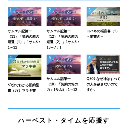
1
2
3
サムエル記第一
サムエル記第一
ヨハネの福音書（1）
（11）「契約の箱の
（12）「契約の箱の
－前書き－
返還（1）」1サム6：
返還（2）」1サム6：
1～12
13～7：1
4
5
6
サムエル記第一
Q509 なぜ神はすべて
（10）「契約の箱の
の人を赦さないので
60分でわかる旧約聖
力」1サム5：1～12
すか。
書（39）マラキ書
ハーベスト・タイムを応援す