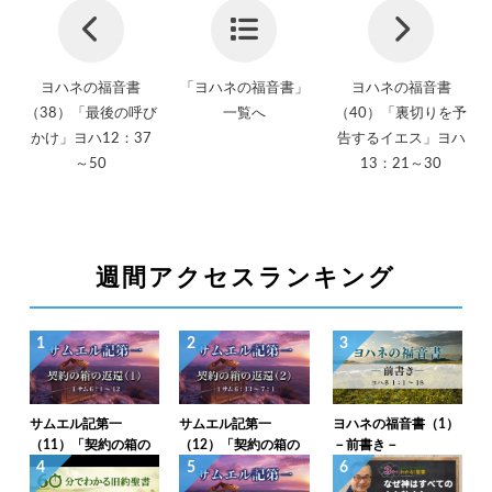
ヨハネの福音書
「ヨハネの福音書」
ヨハネの福音書
（38）「最後の呼び
一覧へ
（40）「裏切りを予
かけ」ヨハ12：37
告するイエス」ヨハ
～50
13：21～30
週間アクセスランキング
1
2
3
サムエル記第一
サムエル記第一
ヨハネの福音書（1）
（11）「契約の箱の
（12）「契約の箱の
－前書き－
返還（1）」1サム6：
返還（2）」1サム6：
4
5
6
1～12
13～7：1